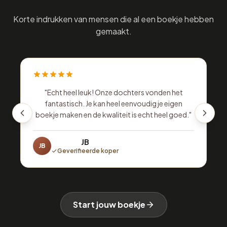
Korte indrukken van mensen die al een boekje hebben
gemaakt.
"
Echt heel leuk! Onze dochters vonden het
fantastisch. Je kan heel eenvoudig je eigen
v
boekje maken en de kwaliteit is echt heel goed.
"
JB
JB
Geverifieerde koper
Start jouw boekje