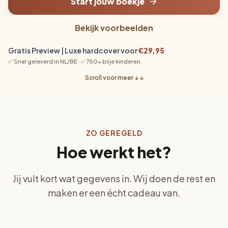
Start jouw boekje
Bekijk voorbeelden
Gratis Preview | Luxe hardcover voor
€29,95
✅ Snel geleverd in NL/BE · ✅ 750+ blije kinderen
Scroll voor meer ↓ ↓
ZO GEREGELD
Hoe werkt het?
Jij vult kort wat gegevens in. Wij doen de rest en
maken er een écht cadeau van.