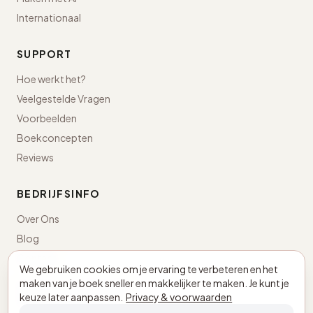
Internationaal
SUPPORT
Hoe werkt het?
Veelgestelde Vragen
Voorbeelden
Boekconcepten
Reviews
BEDRIJFSINFO
Over Ons
Blog
Contact
We gebruiken cookies om je ervaring te verbeteren en het
maken van je boek sneller en makkelijker te maken. Je kunt je
Nederland · KvK 98043498
keuze later aanpassen.
Privacy & voorwaarden
BTW NL005305897B03