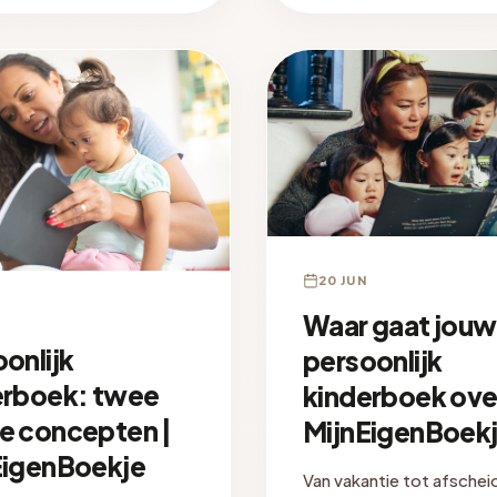
20 JUN
Waar gaat jouw
onlijk
persoonlijk
erboek: twee
kinderboek ove
e concepten |
MijnEigenBoek
EigenBoekje
Van vakantie tot afschei