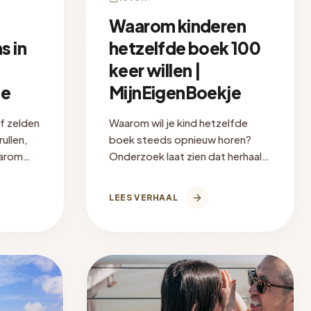
Waarom kinderen
s in
hetzelfde boek 100
keer willen |
je
MijnEigenBoekje
lf zelden
Waarom wil je kind hetzelfde
ullen,
boek steeds opnieuw horen?
aarom
Onderzoek laat zien dat herhaald
t en wat
voorlezen het woordbehoud
vergroot en houvast geeft.
LEES VERHAAL