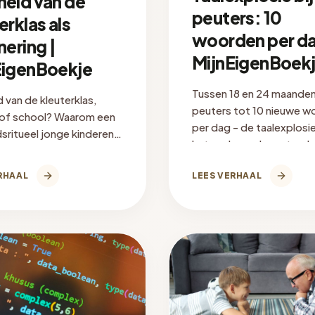
heid van de
peuters: 10
erklas als
woorden per da
nering |
MijnEigenBoek
EigenBoekje
Tussen 18 en 24 maanden
 van de kleuterklas,
peuters tot 10 nieuwe 
of school? Waarom een
per dag - de taalexplosi
sritueel jonge kinderen
het onderzoek zegt en h
 hoe je er samen een
boek met naam helpt.
e herinnering van maakt.
RHAAL
LEES VERHAAL