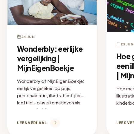
24 JUN
23 JUN
Wonderbly: eerlijke
Hoe 
vergelijking |
een i
MijnEigenBoekje
| Mi
Wonderbly of MijnEigenBoekje:
eerlijk vergeleken op prijs,
Hoe maa
personalisatie, illustratiestijl en
illustra
leeftijd - plus alternatieven als
kinderb
geen van beide past.
engineer
prompt t
LEES VERHAAL
LEES VE