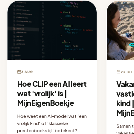
3 AUG
23 JUL
Hoe CLIP een AI leert
Vaka
wat 'vrolijk' is |
vast
MijnEigenBoekje
kind 
Mijn
Hoe weet een AI-model wat 'een
vrolijk kind' of 'klassieke
Samen t
prentenboekstijl' betekent?
vakanti