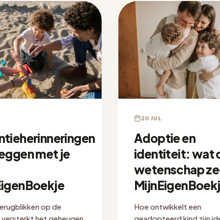
20 JUL
ntieherinneringen
Adoptie en
leggen met je
identiteit: wat 
|
wetenschap zeg
EigenBoekje
MijnEigenBoek
erugblikken op de
Hoe ontwikkelt een
e versterkt het geheugen
geadopteerd kind zijn id