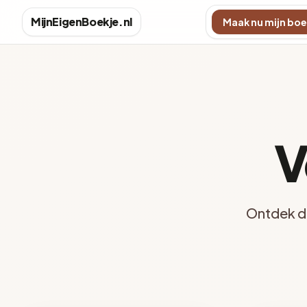
MijnEigenBoekje.nl
Maak nu mijn boe
V
Ontdek de