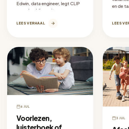
Edwin, data engineer, legt CLIP
en de taa
en embeddings uit.
onderzo
vakantie
LEES VERHAAL
LEES VE
herinner
6 JUL
Voorlezen,
3 JUL
luisterboek of