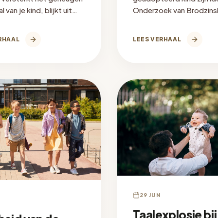
l van je kind, blijkt uit
Onderzoek van Brodzins
ek. Zo maak je van
Grotevant, en wat een
foto's blijvende
levensverhaalboek daarbi
RHAAL
LEES VERHAAL
ingen.
betekenen.
29 JUN
Taalexplosie bij