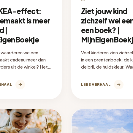
IKEA-effect:
Ziet jouw kind
gemaakt is meer
zichzelf wel een
d |
een boek? |
EigenBoekje
MijnEigenBoek
waarderen we een
Veel kinderen zien zichze
aakt cadeau meer dan
in een prentenboek: de kr
rders uit de winkel? Het
de bril, de huidskleur. W
ect verklaart het, en wat
representatie ertoe doe
ekent voor cadeaus.
je eraan kunt doen.
RHAAL
LEES VERHAAL