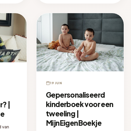
19 JUN
Gepersonaliseerd
kinderboek voor een
r? |
tweeling |
je
MijnEigenBoekje
d van