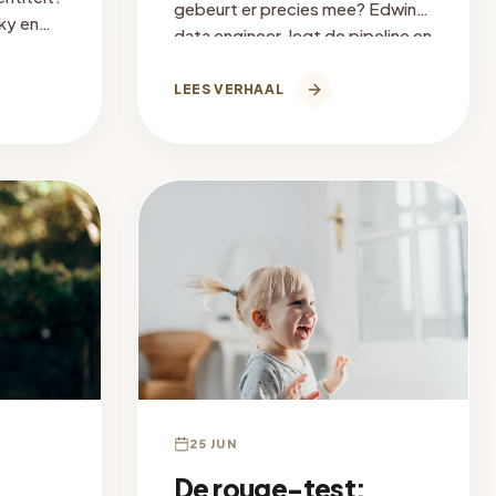
gebeurt er precies mee? Edwin,
ky en
data engineer, legt de pipeline en
privacyregels uit.
j kan
LEES VERHAAL
25 JUN
De rouge-test: