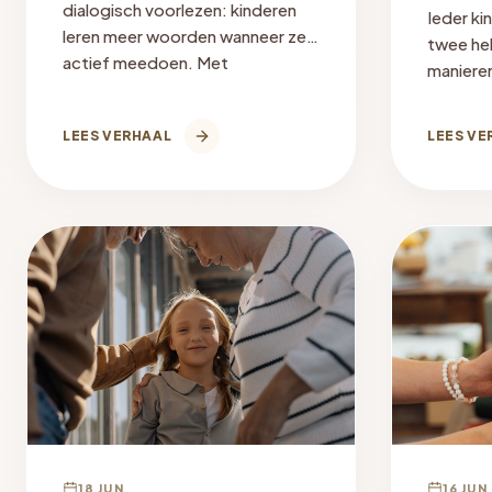
dialogisch voorlezen: kinderen
Ieder ki
leren meer woorden wanneer ze
twee hel
actief meedoen. Met
manieren
voorbeelden per leeftijd en
persoonl
eerlijk: wanneer het niet past.
bijzond
LEES VERHAAL
LEES VE
past wa
18 JUN
16 JUN