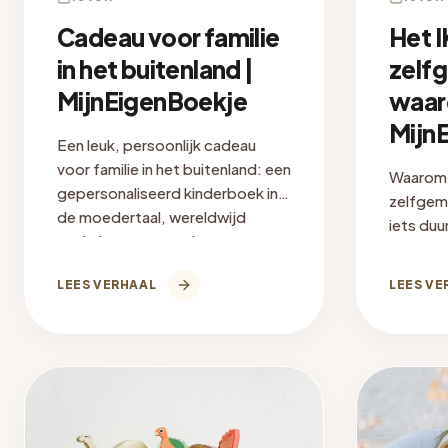
Cadeau voor familie
Het 
in het buitenland |
zelf
MijnEigenBoekje
waar
Mijn
Een leuk, persoonlijk cadeau
voor familie in het buitenland: een
Waarom 
gepersonaliseerd kinderboek in
zelfgem
de moedertaal, wereldwijd
iets duu
gedrukt en verzonden.
IKEA-eff
dat bet
LEES VERHAAL
LEES VE