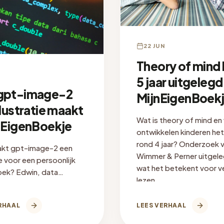
22 JUN
Theory of mind 
5 jaar uitgelegd 
gpt-image-2
MijnEigenBoek
llustratie maakt
Wat is theory of mind e
jnEigenBoekje
ontwikkelen kinderen het
rond 4 jaar? Onderzoek 
kt gpt-image-2 een
Wimmer & Perner uitgele
tie voor een persoonlijk
wat het betekent voor v
oek? Edwin, data
lezen.
, legt de pipeline uit: van
ot pixel.
RHAAL
LEES VERHAAL