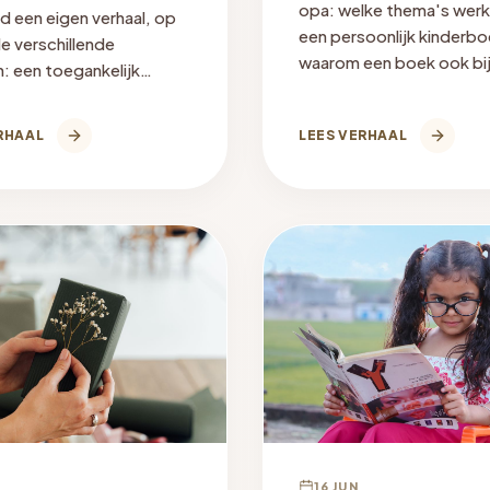
opa: welke thema's werk
nd een eigen verhaal, op
een persoonlijk kinderbo
e verschillende
waarom een boek ook bi
: een toegankelijk
moeilijke momenten help
ijk kinderboek of een
ere fotoshoot. Wanneer
RHAAL
LEES VERHAAL
t?
16 JUN