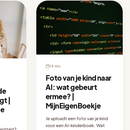
13 JUL
Foto van je kind naar
AI: wat gebeurt
de
ermee? |
t |
MijnEigenBoekje
je
Je uploadt een foto van je kind
voor een AI-kinderboek. Wat
entiteit?