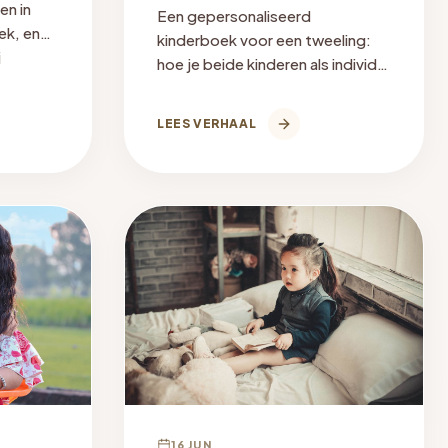
en in
Een gepersonaliseerd
ek, en
kinderboek voor een tweeling:
j
hoe je beide kinderen als individu
t.
viert én hun band, met
onderzoek over twin-identiteit.
LEES VERHAAL
16 JUN