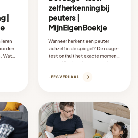
zelfherkenning bij
g |
peuters |
je
MijnEigenBoekje
 leren
Wanneer herkent een peuter
woorden
zichzelf in de spiegel? De rouge-
e. Wat
test onthult het exacte moment
oe een
van zelfherkenning en wat dat
betekent voor boeken met naam
LEES VERHAAL
en foto.