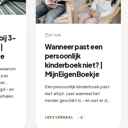
21 JUN
bij 3-
Wanneer past een
|
persoonlijk
je
kinderboek niet? |
n waarom
MijnEigenBoekje
 pas
van
Een persoonlijk kinderboek past
gd - en
niet altijd. Leer wanneer het
erhalen
minder geschikt is - en wat er dan
beter werkt voor jouw kind.
LEES VERHAAL