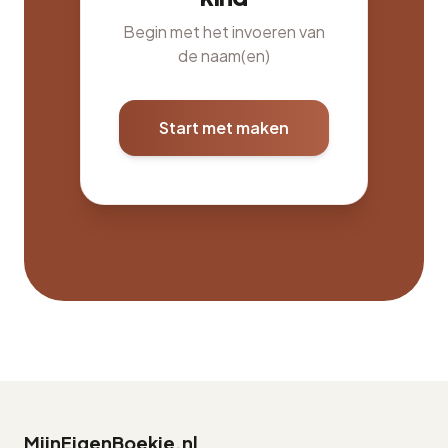
Begin met het invoeren van
de naam(en)
Start met maken
MijnEigenBoekje.nl