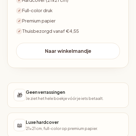
✓
Full-color druk
✓
Premium papier
✓
Thuisbezorgd vanaf €4,55
✓
Naar winkelmandje
Geen verrassingen
🎁
Je ziet het hele boekje vóór je iets betaalt.
Luxe hardcover
📖
21×21 cm, full-color op premium papier.