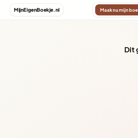
MijnEigenBoekje.nl
Maak nu mijn boe
Dit