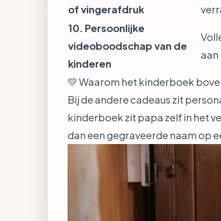
of vingerafdruk
ver
10. Persoonlijke
Voll
videoboodschap van de
aan 
kinderen
💛 Waarom het kinderboek bove
Bij de andere cadeaus zit person
kinderboek zit papa zelf in het v
dan een gegraveerde naam op e