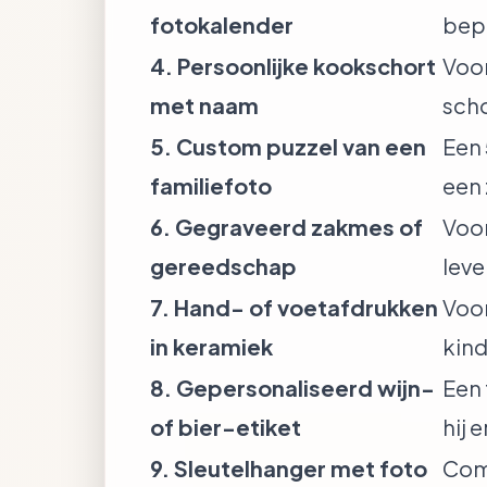
fotokalender
bepa
4. Persoonlijke kookschort
Voor
met naam
scho
5. Custom puzzel van een
Een 
familiefoto
een 
6. Gegraveerd zakmes of
Voor
gereedschap
lev
7. Hand- of voetafdrukken
Voor
in keramiek
kind
8. Gepersonaliseerd wijn-
Een 
of bier-etiket
hij 
9. Sleutelhanger met foto
Comp