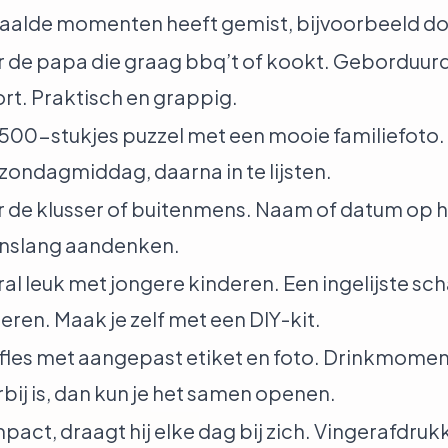
alde momenten heeft gemist, bijvoorbeeld doo
 de papa die graag bbq’t of kookt. Geborduur
rt. Praktisch en grappig.
500-stukjes puzzel met een mooie familiefoto
zondagmiddag, daarna in te lijsten.
 de klusser of buitenmens. Naam of datum op 
enslang aandenken.
al leuk met jongere kinderen. Een ingelijste sc
eren. Maak je zelf met een DIY-kit.
fles met aangepast etiket en foto. Drinkmoment 
erbij is, dan kun je het samen openen.
act, draagt hij elke dag bij zich. Vingerafdruk