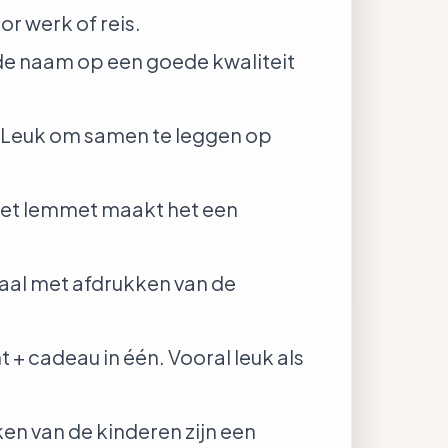
r werk of reis.
de naam op een goede kwaliteit
. Leuk om samen te leggen op
het lemmet maakt het een
haal met afdrukken van de
+ cadeau in één. Vooral leuk als
ken van de kinderen zijn een