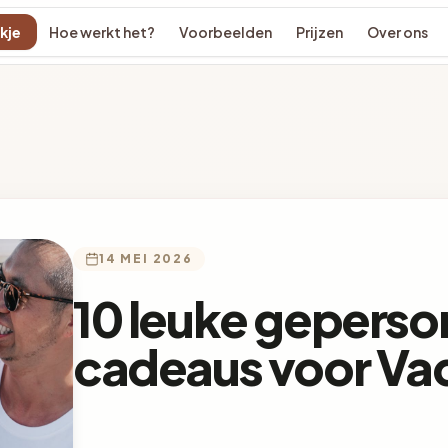
kje
Hoe werkt het?
Voorbeelden
Prijzen
Over ons
14 MEI 2026
10 leuke geperso
cadeaus voor Va