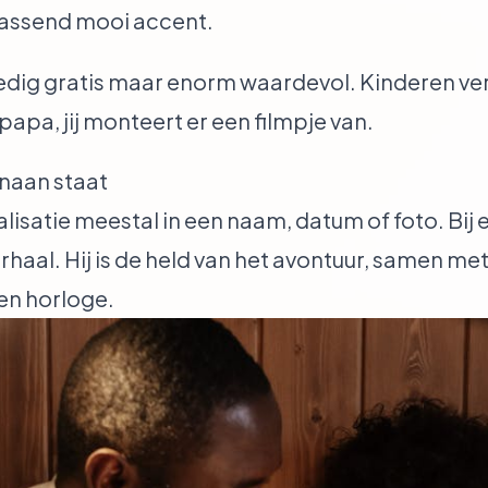
rassend mooi accent.
edig gratis maar enorm waardevol. Kinderen vert
papa, jij monteert er een filmpje van.
naan staat
alisatie meestal in een naam, datum of foto. Bi
erhaal. Hij is de held van het avontuur, samen me
en horloge.