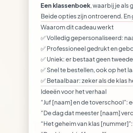
Een klassenboek
, waarbij je al
Beide opties zijn ontroerend. En
Waarom dit cadeau werkt
✅ Volledig gepersonaliseerd: naa
✅ Professioneel gedrukt en ge
✅ Uniek: er bestaat geen tweed
✅ Snel te bestellen, ook op het 
✅ Betaalbaar: zeker als de klas 
Ideeën voor het verhaal
“Juf [naam] en de toverschool”
: 
“De dag dat meester [naam] ve
“Het geheim van klas [nummer]”