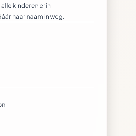
alle kinderen erin
 dáár haar naam in weg.
on