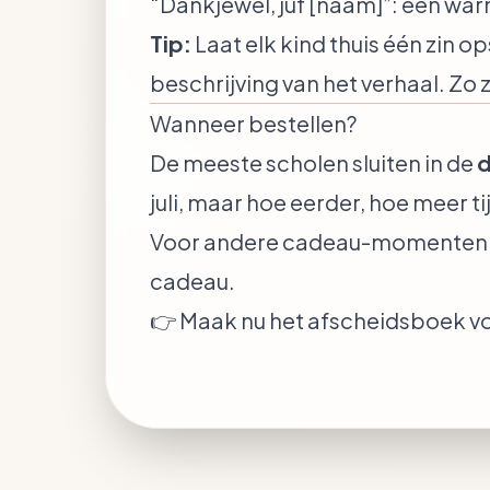
“Dankjewel, juf [naam]”
: een war
Tip:
Laat elk kind thuis één zin o
beschrijving van het verhaal. Zo z
Wanneer bestellen?
De meeste scholen sluiten in de
d
juli, maar hoe eerder, hoe meer t
Voor andere cadeau-momenten —
cadeau
.
👉
Maak nu het afscheidsboek vo