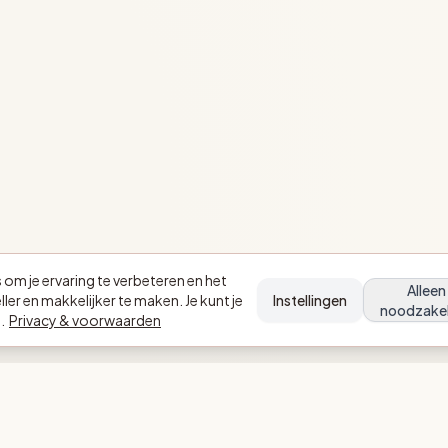
om je ervaring te verbeteren en het
Alleen
ler en makkelijker te maken. Je kunt je
Instellingen
noodzakel
.
Privacy & voorwaarden