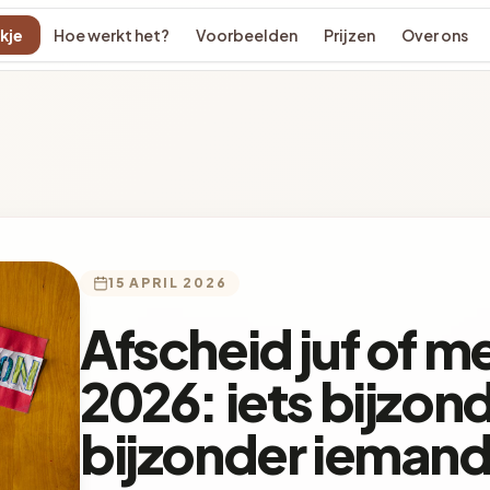
kje
Hoe werkt het?
Voorbeelden
Prijzen
Over ons
15 APRIL 2026
Afscheid juf of 
2026: iets bijzon
bijzonder ieman