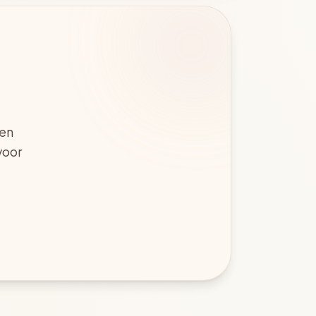
ten
voor