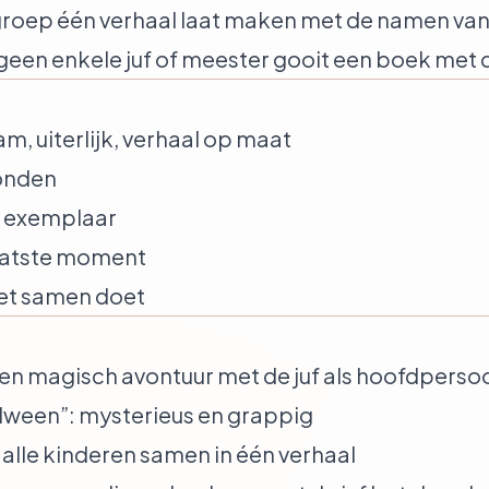
s groep één verhaal laat maken met de namen van 
 geen enkele juf of meester gooit een boek met
m, uiterlijk, verhaal op maat
bonden
e exemplaar
laatste moment
het samen doet
een magisch avontuur met de juf als hoofdperso
rdween”
: mysterieus en grappig
: alle kinderen samen in één verhaal