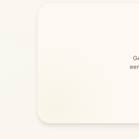
Ge
een