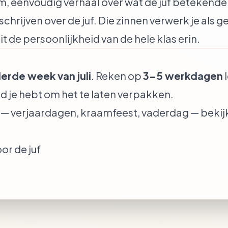
m, eenvoudig verhaal over wat de juf betekende
pschrijven over de juf. Die zinnen verwerk je als
it de persoonlijkheid van de hele klas erin.
erde week van juli
. Reken op
3–5 werkdagen
l
ijd je hebt om het te laten verpakken.
 verjaardagen, kraamfeest, vaderdag — bekij
or de juf