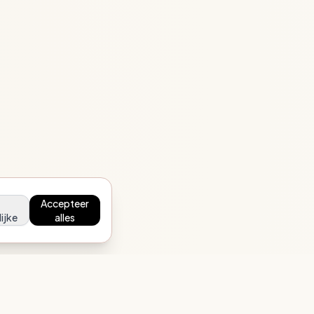
Accepteer
ijke
alles