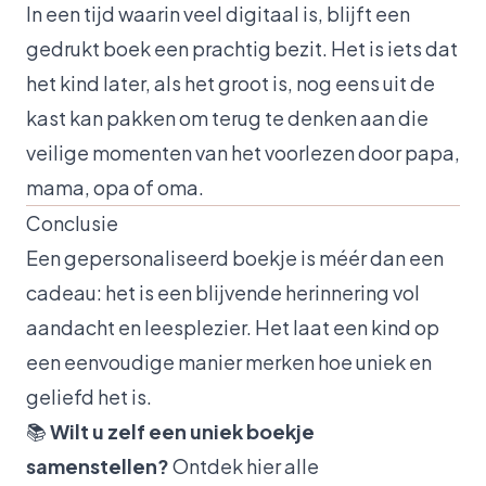
In een tijd waarin veel digitaal is, blijft een
gedrukt boek een prachtig bezit. Het is iets dat
het kind later, als het groot is, nog eens uit de
kast kan pakken om terug te denken aan die
veilige momenten van het voorlezen door papa,
mama, opa of oma.
Conclusie
Een gepersonaliseerd boekje is méér dan een
cadeau: het is een blijvende herinnering vol
aandacht en leesplezier. Het laat een kind op
een eenvoudige manier merken hoe uniek en
geliefd het is.
📚
Wilt u zelf een uniek boekje
samenstellen?
Ontdek hier alle