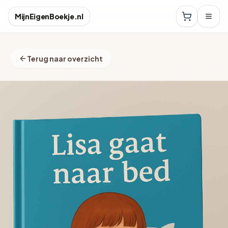
MijnEigenBoekje.nl
Terug naar overzicht