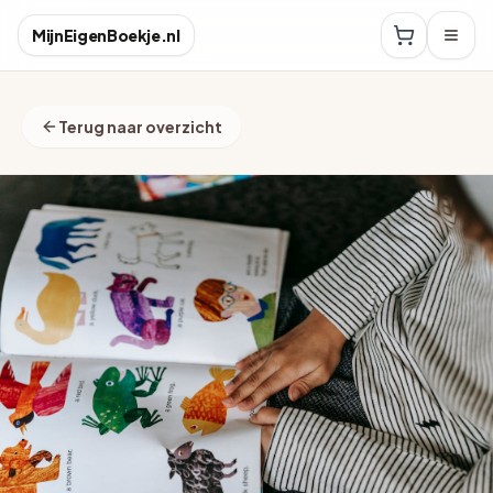
MijnEigenBoekje.nl
Terug naar overzicht