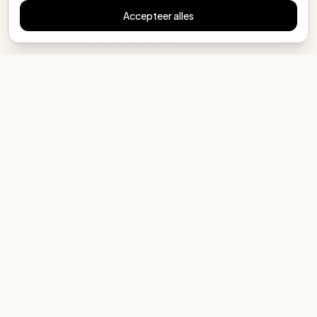
Accepteer alles
MijnEigenBoekje.nl
Elk kind een eigen verhaal
COLLECTIE
Alle mogelijkheden
Als cadeau
Maken met AI