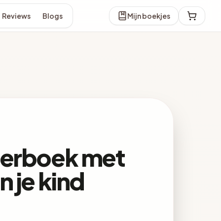
Reviews
Blogs
Mijn boekjes
derboek met
 je kind