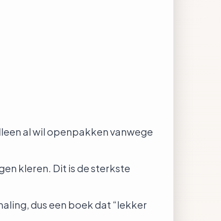
alleen al wil openpakken vanwege
en kleren. Dit is de sterkste
aling, dus een boek dat “lekker