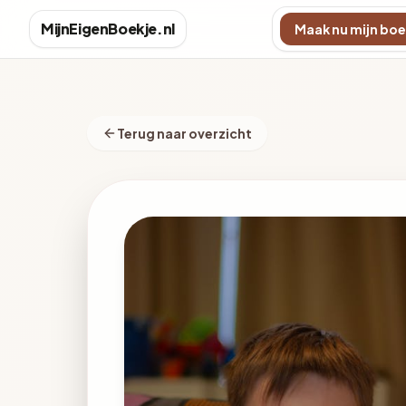
MijnEigenBoekje.nl
Maak nu mijn boe
Terug naar overzicht