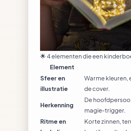
🌟 4 elementen die een kinderb
Element
Sfeer en
Warme kleuren, e
illustratie
de cover.
De hoofdpersoon l
Herkenning
magie-trigger.
Ritme en
Korte zinnen, te