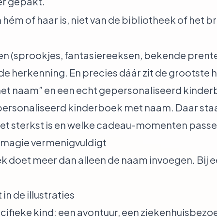
er gepakt.
hém of haar is, niet van de bibliotheek of het b
n (sprookjes, fantasiereeksen, bekende prent
 de herkenning. En precies dáár zit de grootste
 met naam” en een echt gepersonaliseerd kinderb
personaliseerd kinderboek met naam
. Daar sta
 het sterkst is en welke cadeau-momenten passe
 magie vermenigvuldigt
 doet meer dan alleen de naam invoegen. Bij 
in de illustraties
pecifieke kind: een avontuur, een ziekenhuisbezoe