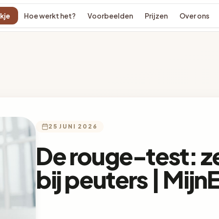
kje
Hoe werkt het?
Voorbeelden
Prijzen
Over ons
25 JUNI 2026
De rouge-test: z
bij peuters | Mij