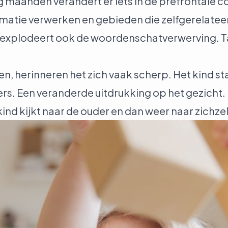
ig maanden verandert er iets in de prefrontale 
ormatie verwerken en gebieden die zelfgerelate
 explodeert ook de woordenschatverwerving. Ta
herinneren het zich vaak scherp. Het kind staa
anders. Een veranderde uitdrukking op het gezicht
kind kijkt naar de ouder en dan weer naar zichzel