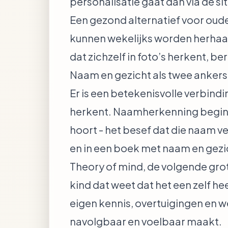
personalisatie gaat dan via de sit
Een gezond alternatief voor oude
kunnen wekelijks worden herhaa
dat zichzelf in foto’s herkent, be
Naam en gezicht als twee ankers
Er is een betekenisvolle verbind
herkent
. Naamherkenning begint 
hoort - het besef dat die naam ver
en in een boek met naam en gez
Theory of mind
, de volgende gro
kind dat weet dat het een zelf h
eigen kennis, overtuigingen en w
navolgbaar en voelbaar maakt.