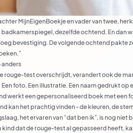
achter MijnEigenBoekje en vader van twee, her
badkamerspiegel, dezelfde ochtend. En dan was
 vroeg bevestiging. De volgende ochtend pakte z
zoeken.”
 anders
e rouge-test overschrijdt, verandert ook de m
 Een foto. Een illustratie. Een naam gedrukt op 
nd werkt een gepersonaliseerd boek met een fo
ind kan het prachtig vinden - de kleuren, de ste
aag, het ervaren van “dat ben ik”, is nog niet 
n kind dat de rouge-test al gepasseerd heeft, 