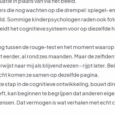
uatie in plaats van via het beeld.
rs die nog wachten op die drempel: spiegel- en 
ld. Sommige kinderpsychologen raden ook foto
reidt het cognitieve systeem voor op diezelfde he
ing tussen de rouge-test en
het moment waarop e
eerder, al rond zes maanden. Maar de zelfidenti
wijst naar mij als blijvend wezen - rijpt later. B
icht komen ze samen op dezelfde pagina.
te stap in de cognitieve ontwikkeling, bouwt di
eeft, kan beginnen te begrijpen dat anderen eig
ensen. Dat vermogen is wat verhalen met echt c