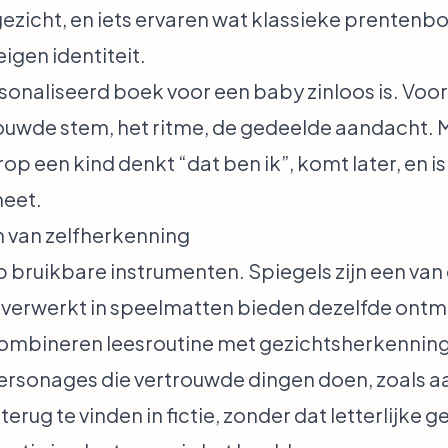
ezicht, en iets ervaren wat klassieke prentenb
igen identiteit.
rsonaliseerd boek voor een baby zinloos is. Voo
ouwde stem, het ritme, de gedeelde aandacht. M
p een kind denkt “dat ben ik”, komt later, en is
meet.
n van zelfherkenning
op bruikbare instrumenten. Spiegels zijn een van
f verwerkt in speelmatten bieden dezelfde ont
combineren leesroutine met gezichtsherkenning
rsonages die vertrouwde dingen doen, zoals aa
erug te vinden in fictie, zonder dat letterlijke 