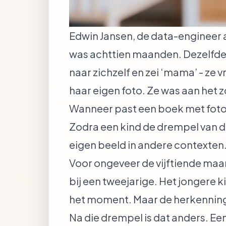
Edwin Jansen, de data-engineer 
was achttien maanden. Dezelfde 
naar zichzelf en zei ‘mama’ - ze
haar eigen foto. Ze was aan het 
Wanneer past een boek met foto
Zodra een kind de drempel van d
eigen beeld in andere contexten.
Voor ongeveer de vijftiende maa
bij een tweejarige. Het jongere k
het moment. Maar de herkenningsl
Na die drempel is dat anders. Ee