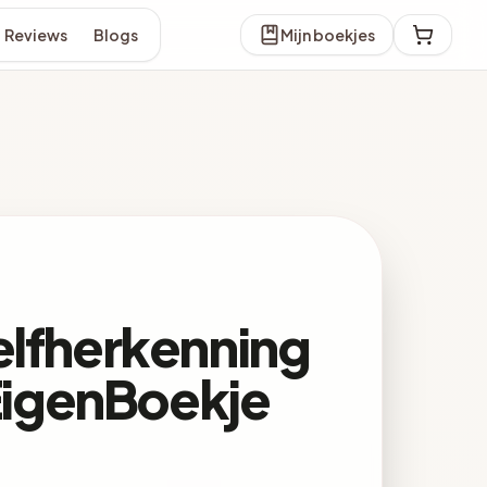
Reviews
Blogs
Mijn boekjes
elfherkenning
nEigenBoekje