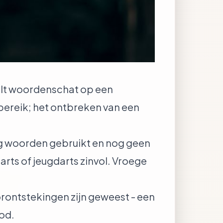
kelt woordenschat op een
bereik; het ontbreken van een
ig woorden gebruikt en nog geen
rts of jeugdarts zinvol. Vroege
orontstekingen zijn geweest - een
od.