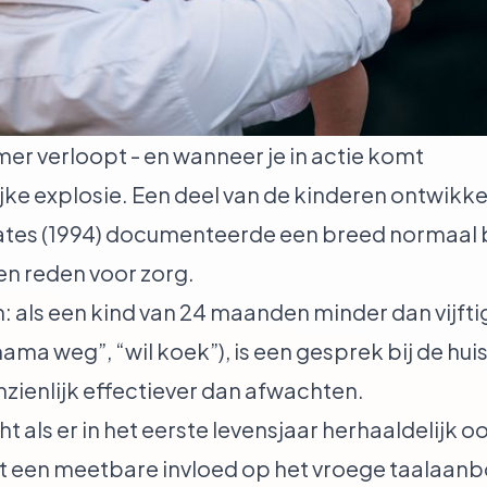
er verloopt - en wanneer je in actie komt
lijke explosie. Een deel van de kinderen ontwik
 Bates (1994) documenteerde een breed normaal 
en reden voor zorg.
 als een kind van 24 maanden minder dan vijft
 weg”, “wil koek”), is een gesprek bij de huisa
nzienlijk effectiever dan afwachten.
 als er in het eerste levensjaar herhaaldelijk o
 een meetbare invloed op het vroege taalaanb