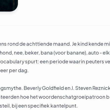
ns rond de achttiende maand. Je kind kende mis
 hond, nee, beker, bana (voor banane), auto - e
vocabulary spurt: een periode waarin peuters v
eer per dag.
gsmythe. Beverly Goldfield en J. Steven Reznick
erden hoe het woordenschatgroeipatroon bij 
steil, bij een specifiek kantelpunt.