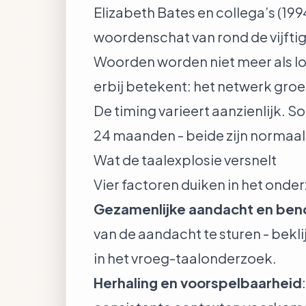
Elizabeth Bates en collega’s (199
woordenschat van rond de vijftig
Woorden worden niet meer als l
erbij betekent: het netwerk gro
De timing varieert aanzienlijk. 
24 maanden - beide zijn normaal
Wat de taalexplosie versnelt
Vier factoren duiken in het ond
Gezamenlijke aandacht en be
van de aandacht te sturen - bekl
in het vroeg-taalonderzoek.
Herhaling en voorspelbaarheid