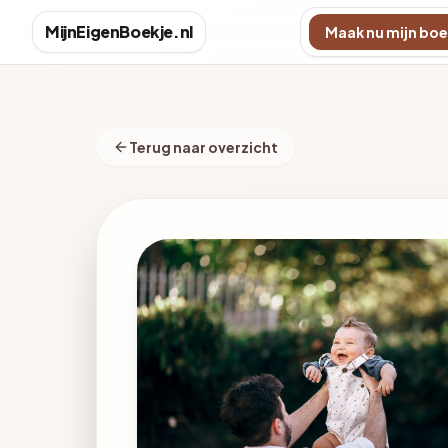
MijnEigenBoekje.nl
Maak nu mijn boe
Terug naar overzicht