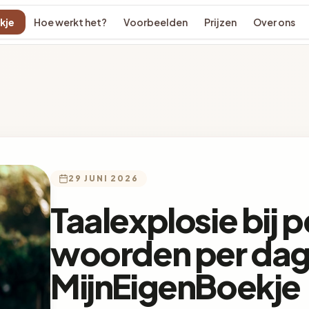
kje
Hoe werkt het?
Voorbeelden
Prijzen
Over ons
29 JUNI 2026
Taalexplosie bij p
woorden per dag
MijnEigenBoekje