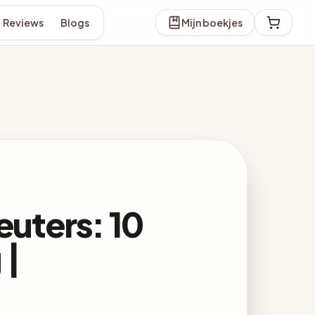
Reviews
Blogs
Mijn boekjes
euters: 10
 |