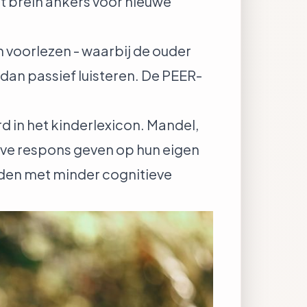
t brein ankers voor nieuwe
h voorlezen - waarbij de ouder
dan passief luisteren. De
PEER-
d in het kinderlexicon. Mandel,
ieve respons geven op hun eigen
rden met minder cognitieve