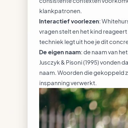
consistente contexten voorkomen.
klankpatronen.
Interactief voorlezen
: Whitehur
vragen stelt en het kind reageer
techniek legt uit hoe je dit conc
De eigen naam
: de naam van het
Jusczyk & Pisoni (1995) vonden d
naam. Woorden die gekoppeld zij
inspanning verwerkt.