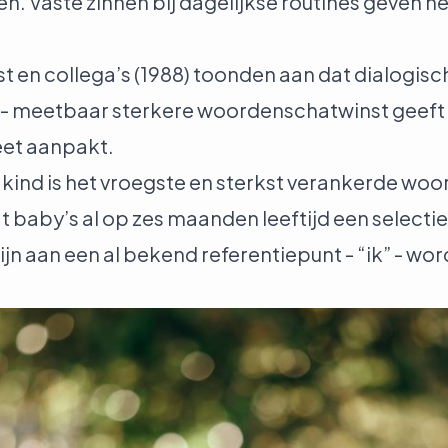
 Vaste zinnen bij dagelijkse routines geven he
st en collega’s (1988) toonden aan dat dialogisc
t - meetbaar sterkere woordenschatwinst geeft 
reet aanpakt
.
 kind is het vroegste en sterkst verankerde woor
at baby’s al op zes maanden leeftijd een select
n aan een al bekend referentiepunt - “ik” - wo