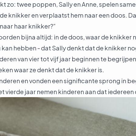
erkt zo: twee poppen, Sally en Anne, spelen samen
de knikker en verplaatst hem naar een doos. Da
 naar haar knikker?”
orden bijna altijd: in de doos, waar de knikker n
g kan hebben - dat Sally denkt dat de knikker nog
eren van vier tot vijf jaar beginnen te begrijpen 
oeken waar ze denkt dat de knikker is.
eren en vonden een significante sprong in begri
t vierde jaar nemen kinderen aan dat iedereen de