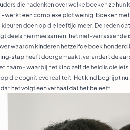
 ouders die nadenken over welke boeken ze hun 
aar - werkt een complexe plot weinig. Boeken me
 kleuren doen op die leeftijd meer. De reden da
ngt deels hiermee samen: het niet-verrassende is
over
waarom kinderen hetzelfde boek honderd k
ing-stap heeft doorgemaakt, verandert de aard 
naam - waarbij het kind zelf de held is die iet
 op die cognitieve realiteit. Het kind begrijpt nu
dat het volgt een verhaal dat het beleeft.