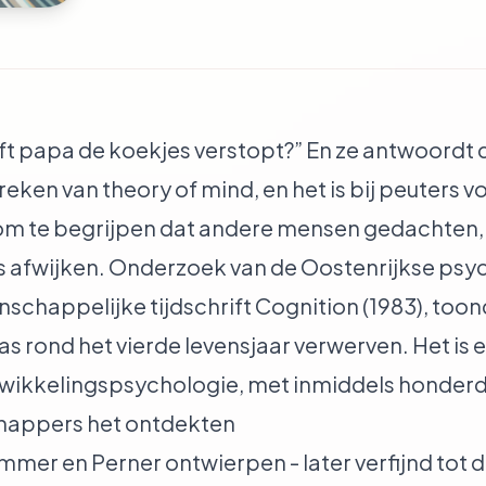
ft papa de koekjes verstopt?” En ze antwoordt dir
reken van theory of mind, en het is bij peuters v
om te begrijpen dat andere mensen gedachten,
is afwijken. Onderzoek van de Oostenrijkse ps
nschappelijke tijdschrift Cognition (1983), too
s rond het vierde levensjaar verwerven. Het is
twikkelingspsychologie, met inmiddels honderde
chappers het ontdekten
mer en Perner ontwierpen - later verfijnd tot 