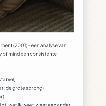
ment (2001) - een analyse van
ry of mind een consistente
stabiel)
ar: de grote sprong)
r)
jpt: wat ik weet, weet een ander