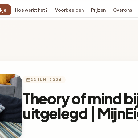
kje
Hoe werkt het?
Voorbeelden
Prijzen
Over ons
22 JUNI 2026
Theory of mind bij
uitgelegd | Mijn