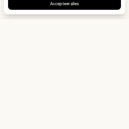
Accepteer alles
MijnEigenBoekje.nl
Elk kind een eigen verhaal
COLLECTIE
Alle mogelijkheden
Als cadeau
Maken met AI
Internationaal