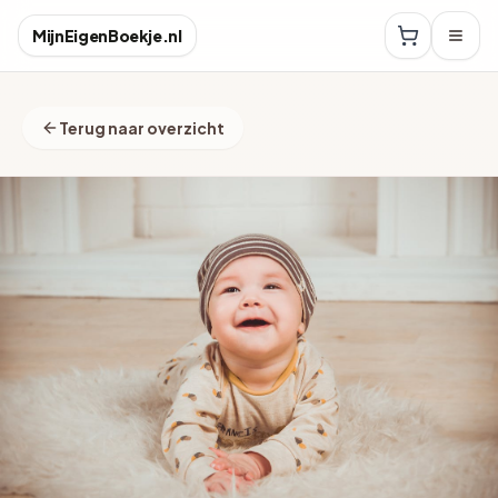
MijnEigenBoekje.nl
Terug naar overzicht