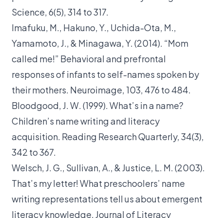
Science, 6(5), 314 to 317.
Imafuku, M., Hakuno, Y., Uchida-Ota, M.,
Yamamoto, J., & Minagawa, Y. (2014). “Mom
called me!” Behavioral and prefrontal
responses of infants to self-names spoken by
their mothers. Neuroimage, 103, 476 to 484.
Bloodgood, J. W. (1999). What’s in a name?
Children’s name writing and literacy
acquisition. Reading Research Quarterly, 34(3),
342 to 367.
Welsch, J. G., Sullivan, A., & Justice, L. M. (2003).
That’s my letter! What preschoolers’ name
writing representations tell us about emergent
literacy knowledge. Journal of Literacy