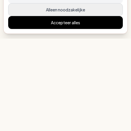
Alleen noodzakelijke
Accepteer alles
MijnEigenBoekje.nl
Elk kind een eigen verhaal
COLLECTIE
Alle mogelijkheden