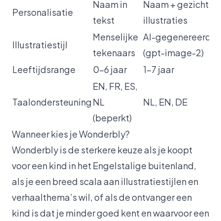
Naam in
Naam + gezicht in
Personalisatie
tekst
illustraties
Menselijke
AI-gegenereerd
Illustratiestijl
tekenaars
(gpt-image-2)
Leeftijdsrange
0-6 jaar
1-7 jaar
EN, FR, ES,
Taalondersteuning
NL
NL, EN, DE
(beperkt)
Wanneer kies je Wonderbly?
Wonderbly is de sterkere keuze als je koopt
voor een kind in het Engelstalige buitenland,
als je een breed scala aan illustratiestijlen en
verhaalthema’s wil, of als de ontvanger een
kind is dat je minder goed kent en waarvoor een