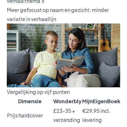
verhaalthema’s
Meer gefocust op naam en gezicht; minder
variatie in verhaallijn
Vergelijking op vijf punten
Dimensie
Wonderbly
MijnEigenBoekje
£23-35 +
€29,95 incl.
Prijs hardcover
verzending
levering