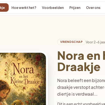
kje
Hoe werkt het?
Voorbeelden
Prijzen
Over ons
Voor 2-6 jaa
VRIENDSCHAP
Nora en 
Draakje
Nora beleeft een bijzon
draakje verstopt achter 
diertje is verdwaal...
Dit is een echt voorbeeld v