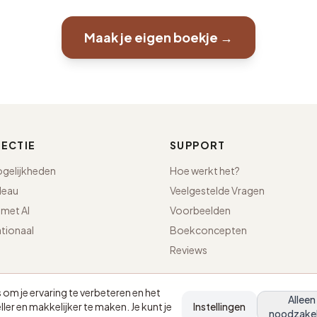
Maak je eigen boekje →
ECTIE
SUPPORT
ogelijkheden
Hoe werkt het?
deau
Veelgestelde Vragen
met AI
Voorbeelden
ationaal
Boekconcepten
Reviews
om je ervaring te verbeteren en het
Alleen
ler en makkelijker te maken. Je kunt je
Instellingen
.
noodzakel