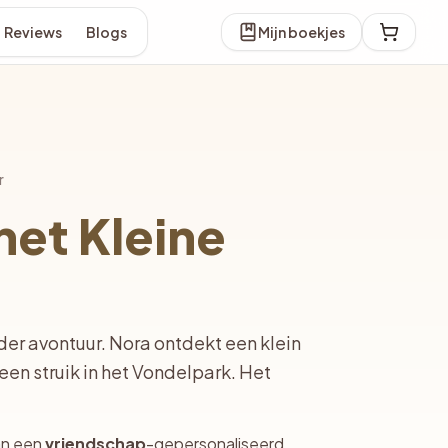
Reviews
Blogs
Mijn boekjes
r
het Kleine
der avontuur. Nora ontdekt een klein
een struik in het Vondelpark. Het
an een
vriendschap
-gepersonaliseerd