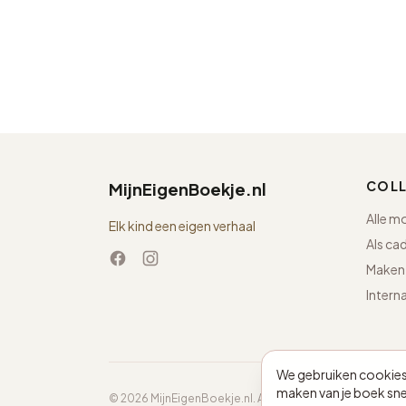
COLL
MijnEigenBoekje.nl
Alle m
Elk kind een eigen verhaal
Als ca
Maken 
Intern
We gebruiken cookies 
maken van je boek snel
© 2026 MijnEigenBoekje.nl. Alle rechten voorbehouden