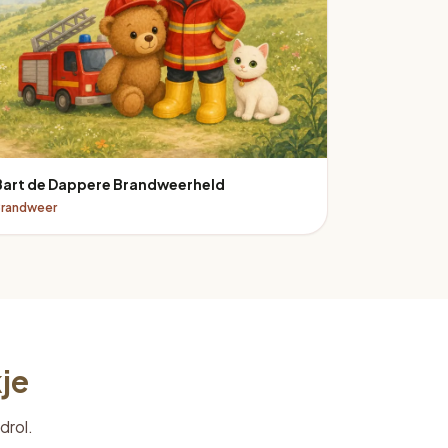
Bart de Dappere Brandweerheld
Brandweer
je
drol.