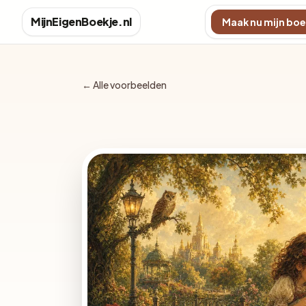
MijnEigenBoekje.nl
Maak nu mijn boe
← Alle voorbeelden