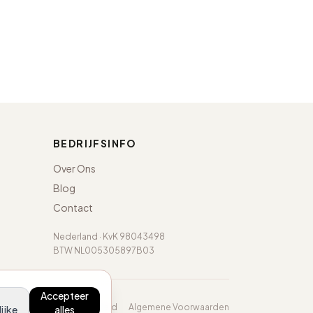
BEDRIJFSINFO
Over Ons
Blog
Contact
Nederland · KvK 98043498
BTW NL005305897B03
Accepteer
Privacybeleid
Algemene Voorwaarden
ijke
alles