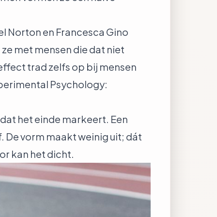
l Norton en Francesca Gino
n ze met mensen die dat niet
effect trad zelfs op bij mensen
xperimental Psychology:
 dat het einde markeert. Een
f. De vorm maakt weinig uit; dát
or kan het dicht.