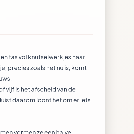
een tas vol knutselwerkjes naar
je, precies zoals het nu is, komt
euws.
 vijf is het afscheid van de
uist daarom loont het om er iets
 samen vormen ze een halve