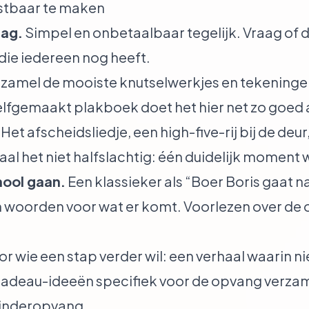
astbaar te maken
dag.
Simpel en onbetaalbaar tegelijk. Vraag of d
o die iedereen nog heeft.
zamel de mooiste knutselwerkjes en tekeningen
fgemaakt plakboek doet het hier net zo goed al
Het afscheidsliedje, een high-five-rij bij de de
haal het niet halfslachtig: één duidelijk moment 
hool gaan.
Een klassieker als “Boer Boris gaat n
n woorden voor wat er komt. Voorlezen over de
r wie een stap verder wil: een verhaal waarin n
cadeau-ideeën specifiek voor de opvang verza
kinderopvang
.