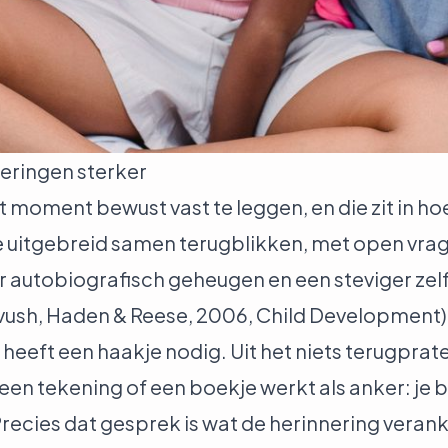
eringen sterker
t moment bewust vast te leggen, en die zit in 
 uitgebreid samen terugblikken, met open vrag
er autobiografisch geheugen en een steviger z
vush, Haden & Reese, 2006, Child Development
)
eeft een haakje nodig. Uit het niets terugpraten
en tekening of een boekje werkt als anker: je bla
ecies dat gesprek is wat de herinnering verank