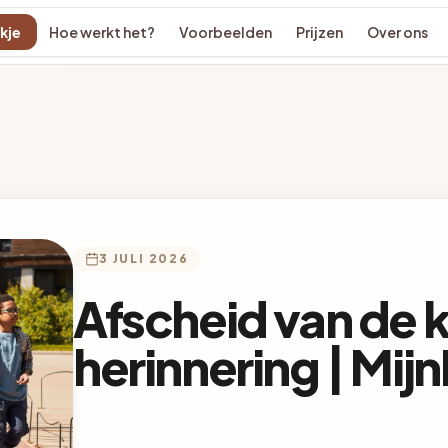
kje
Hoe werkt het?
Voorbeelden
Prijzen
Over ons
3 JULI 2026
Afscheid van de k
herinnering | Mij