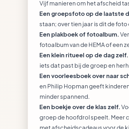
Vijf manieren om het afscheid t
Een groepsfoto op de laatste 
staan; over tien jaar is dit de fot
Een plakboek of fotoalbum.
Ver
fotoalbum van de HEMA of een zel
Een klein ritueel op de dag zelf.
iets dat past bij de groep en her
Een voorleesboek over naar sc
en Philip Hopman geeft kindere
minder spannend.
Een boekje over de klas zelf.
Voo
groep de hoofdrol speelt. Meer 
met afscheidscadeaus voor de 