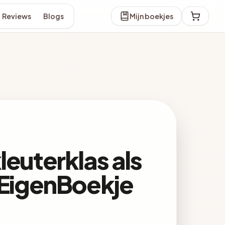
Reviews
Blogs
Mijn boekjes
leuterklas als
nEigenBoekje