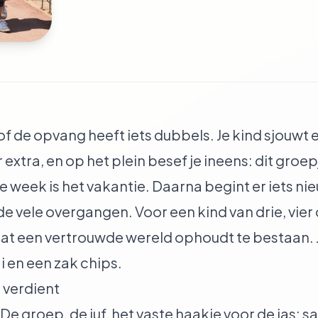
 of de opvang heeft iets dubbels. Je kind sjouwt 
 extra, en op het plein besef je ineens: dit groep
e week is het vakantie. Daarna begint er iets ni
 vele overgangen. Voor een kind van drie, vier of
dat een vertrouwde wereld ophoudt te bestaan. J
 en een zak chips.
 verdient
De groep, de juf, het vaste haakje voor de jas: