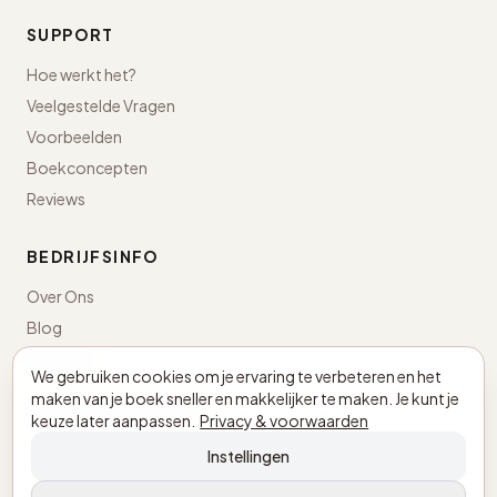
SUPPORT
Hoe werkt het?
Veelgestelde Vragen
Voorbeelden
Boekconcepten
Reviews
BEDRIJFSINFO
Over Ons
Blog
Contact
We gebruiken cookies om je ervaring te verbeteren en het
maken van je boek sneller en makkelijker te maken. Je kunt je
Nederland · KvK 98043498
keuze later aanpassen.
Privacy & voorwaarden
BTW NL005305897B03
Instellingen