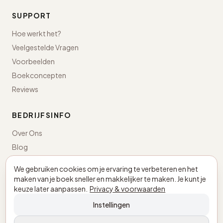
SUPPORT
Hoe werkt het?
Veelgestelde Vragen
Voorbeelden
Boekconcepten
Reviews
BEDRIJFSINFO
Over Ons
Blog
Contact
We gebruiken cookies om je ervaring te verbeteren en het
maken van je boek sneller en makkelijker te maken. Je kunt je
Nederland · KvK 98043498
keuze later aanpassen.
Privacy & voorwaarden
BTW NL005305897B03
Instellingen