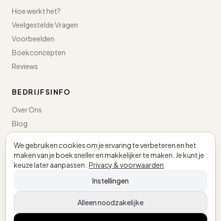
Hoe werkt het?
Veelgestelde Vragen
Voorbeelden
Boekconcepten
Reviews
BEDRIJFSINFO
Over Ons
Blog
Contact
We gebruiken cookies om je ervaring te verbeteren en het
maken van je boek sneller en makkelijker te maken. Je kunt je
Nederland · KvK 98043498
keuze later aanpassen.
Privacy & voorwaarden
BTW NL005305897B03
Instellingen
Alleen noodzakelijke
© 2026 MijnEigenBoekje.nl. Alle rechten voorbehouden.