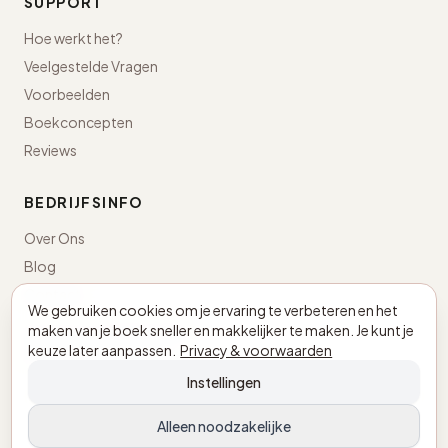
SUPPORT
Hoe werkt het?
Veelgestelde Vragen
Voorbeelden
Boekconcepten
Reviews
BEDRIJFSINFO
Over Ons
Blog
Contact
We gebruiken cookies om je ervaring te verbeteren en het
maken van je boek sneller en makkelijker te maken. Je kunt je
Nederland · KvK 98043498
keuze later aanpassen.
Privacy & voorwaarden
BTW NL005305897B03
Instellingen
Alleen noodzakelijke
© 2026 MijnEigenBoekje.nl. Alle rechten voorbehouden.