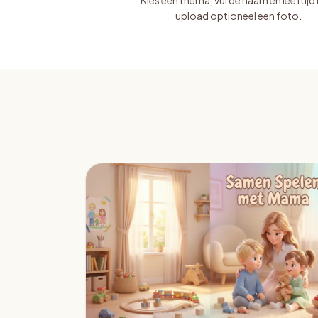
Kies een thema, vul de naam en leeftijd 
upload optioneel een foto.