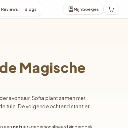
Reviews
Blogs
Mijn boekjes
 de Magische
nder avontuur. Sofia plant samen met
de tuin. De volgende ochtend staat er
an een
natuur
-gepersonaliseerd kinderboek