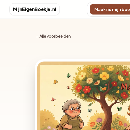
MijnEigenBoekje.nl
Maak nu mijn boe
← Alle voorbeelden