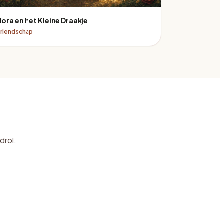
Nora en het Kleine Draakje
riendschap
drol.