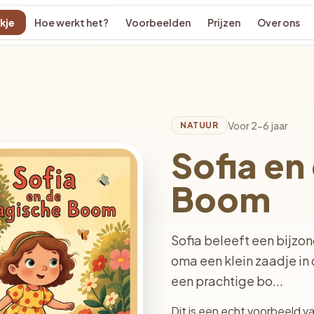
kje
Hoe werkt het?
Voorbeelden
Prijzen
Over ons
Voor 2-6 jaar
NATUUR
Sofia en
Boom
Sofia beleeft een bijzo
oma een klein zaadje in 
een prachtige bo...
Dit is een echt voorbeeld v