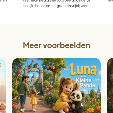
in en
Wij maken je digitale voorbeeldboekje. Je
Tev
bekijkt het helemaal gratis en vrijblijvend.
Meer voorbeelden