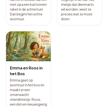
met opa een kartonnen
meisje dat dierenarts
raket in de achtertuin.
wil worden, weet ze
Dan begint het echte
precies wat ze moet
avontuur.
doen.
Emma en Roos in
het Bos
Emma gaat op
avontuur in het bos en
maakt er een
onverwacht
vriendinnetje: Roos,
een slim en nieuwsgierig