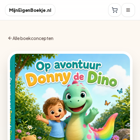
MijnEigenBoekje.nl
Alle boekconcepten