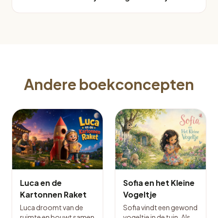
Andere boekconcepten
Luca en de
Sofia en het Kleine
Kartonnen Raket
Vogeltje
Luca droomt van de
Sofia vindt een gewond
ruimte en bouwt samen
vogeltje in de tuin. Als