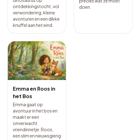
precies wat ze moet
ontdekkingstocht, vol
doen.
verwondering, kleine
avonturen en een dikke
knuffel aan het eind.
Emma en Roos in
het Bos
Emma gaat op
avontuur in het bos en
maakt er een
onverwacht
vriendinnetje: Roos,
een slim en nieuwsgierig