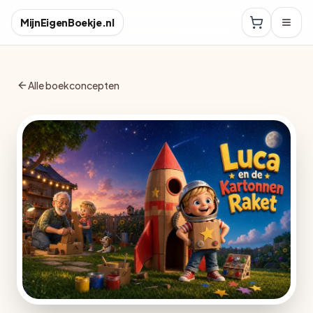
MijnEigenBoekje.nl
Alle boekconcepten