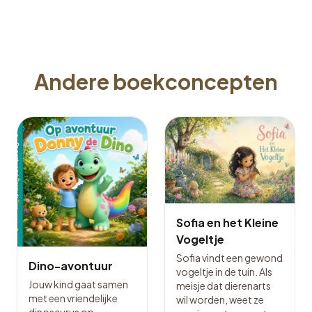
Andere boekconcepten
Sofia en het Kleine
Vogeltje
Sofia vindt een gewond
Dino-avontuur
vogeltje in de tuin. Als
Jouw kind gaat samen
meisje dat dierenarts
met een vriendelijke
wil worden, weet ze
dinosaurus op