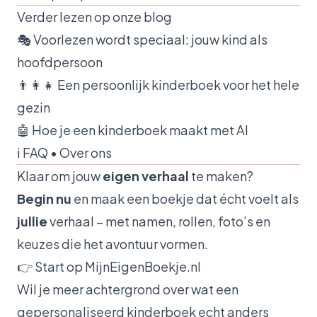
Verder lezen op onze blog
🎭
Voorlezen wordt speciaal: jouw kind als
hoofdpersoon
👨‍👩‍👧
Een persoonlijk kinderboek voor het hele
gezin
🤖
Hoe je een kinderboek maakt met AI
ℹ️
FAQ
•
Over ons
Klaar om jouw
eigen verhaal
te maken?
Begin nu
en maak een boekje dat écht voelt als
jullie
verhaal – met namen, rollen, foto’s en
keuzes die het avontuur vormen.
👉
Start op MijnEigenBoekje.nl
Wil je meer achtergrond over wat een
gepersonaliseerd kinderboek echt anders