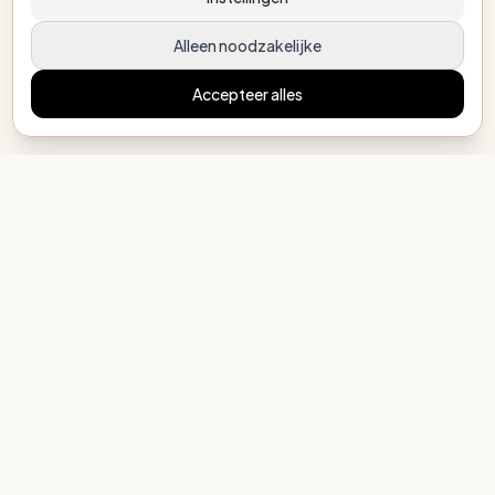
Alleen noodzakelijke
Accepteer alles
MijnEigenBoekje.nl
Elk kind een eigen verhaal
COLLECTIE
Alle mogelijkheden