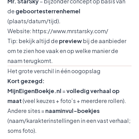
Mr. StarSky
– bijzonder concept op basis van
de
geboortesterrenhemel
(plaats/datum/tijd).
Website:
https://www.mrstarsky.com/
Tip: bekijk altijd de
preview
bij de aanbieder
om te zien hoe vaak en op welke manier de
naam terugkomt.
Het grote verschil in één oogopslag
Kort gezegd:
MijnEigenBoekje.nl
=
volledig verhaal op
maat
(veel keuzes + foto’s + meerdere rollen).
Andere sites =
naaminvul-boekjes
(naam/karakterinstellingen in een vast verhaal;
soms foto).