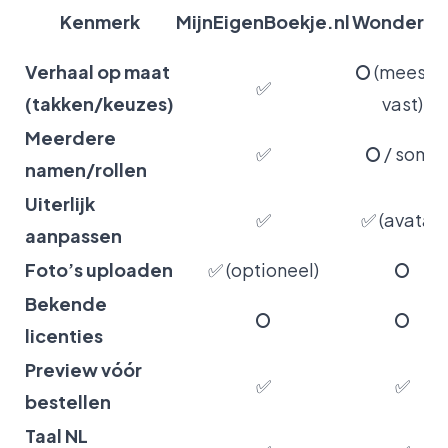
Kenmerk
MijnEigenBoekje.nl
Wonderbl
Verhaal op maat
⭘ (meesta
✅
(takken/keuzes)
vast)
Meerdere
✅
⭘ / soms
namen/rollen
Uiterlijk
✅
✅ (avatar)
aanpassen
Foto’s uploaden
✅ (optioneel)
⭘
Bekende
⭘
⭘
licenties
Preview vóór
✅
✅
bestellen
Taal NL