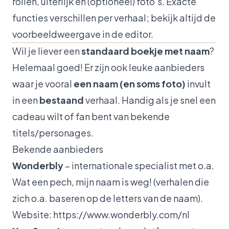
rollen, uiterlijk en (optioneel) foto’s. Exacte
functies verschillen per verhaal; bekijk altijd de
voorbeeldweergave in de editor.
Wil je liever een
standaard boekje met naam
?
Helemaal goed! Er zijn ook leuke aanbieders
waar je vooral
een naam (en soms foto)
invult
in een
bestaand
verhaal. Handig als je snel een
cadeau wilt of fan bent van bekende
titels/personages.
Bekende aanbieders
Wonderbly
– internationale specialist met o.a.
Wat een pech, mijn naam is weg!
(verhalen die
zich o.a. baseren op de letters van de naam).
Website:
https://www.wonderbly.com/nl