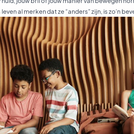
w huid, jouw bril of jouw manier van bewegen no
 leven al merken dat ze “anders” zijn, is zo’n be