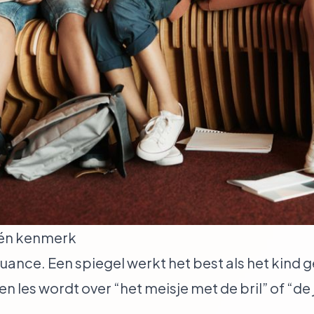
 één kenmerk
nuance. Een spiegel werkt het best als het kind 
en les wordt over “het meisje met de bril” of “de 
.