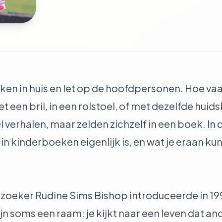
n in huis en let op de hoofdpersonen. Hoe vaak
et een bril, in een rolstoel, of met dezelfde huid
 verhalen, maar zelden zichzelf in een boek. In d
in kinderboeken eigenlijk is, en wat je eraan kun
oeker Rudine Sims Bishop introduceerde in 199
ijn soms een raam: je kijkt naar een leven dat an