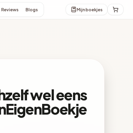
Reviews
Blogs
Mijn boekjes
chzelf wel eens
ijnEigenBoekje