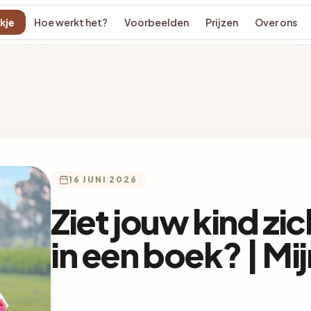
kje
Hoe werkt het?
Voorbeelden
Prijzen
Over ons
16 JUNI 2026
Ziet jouw kind zi
in een boek? | M