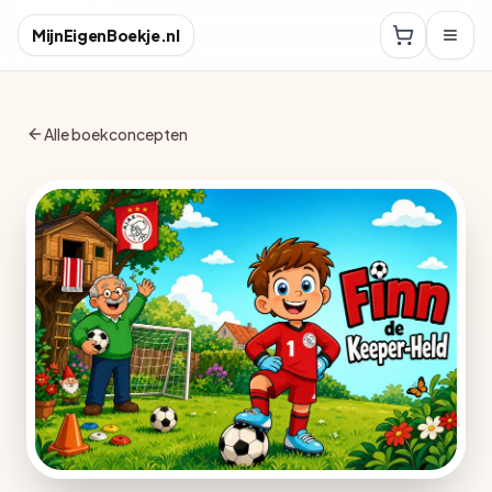
MijnEigenBoekje.nl
Alle boekconcepten