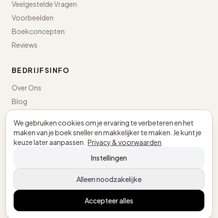
Veelgestelde Vragen
Voorbeelden
Boekconcepten
Reviews
BEDRIJFSINFO
Over Ons
Blog
Contact
We gebruiken cookies om je ervaring te verbeteren en het
maken van je boek sneller en makkelijker te maken. Je kunt je
Nederland · KvK 98043498
keuze later aanpassen.
Privacy & voorwaarden
BTW NL005305897B03
Instellingen
Alleen noodzakelijke
© 2026 MijnEigenBoekje.nl. Alle rechten voorbehouden.
Privacybeleid
Algemene Voorwaarden
Accepteer alles