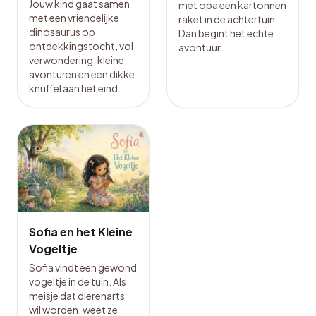
Jouw kind gaat samen
met opa een kartonnen
met een vriendelijke
raket in de achtertuin.
dinosaurus op
Dan begint het echte
ontdekkingstocht, vol
avontuur.
verwondering, kleine
avonturen en een dikke
knuffel aan het eind.
Sofia en het Kleine
Vogeltje
Sofia vindt een gewond
vogeltje in de tuin. Als
meisje dat dierenarts
wil worden, weet ze