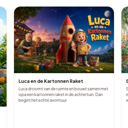
Luca en de Kartonnen Raket
Luca droomt van de ruimte en bouwt samen met
S
opa een kartonnen raket in de achtertuin. Dan
m
begint het echte avontuur.