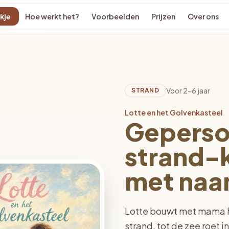
kje
Hoe werkt het?
Voorbeelden
Prijzen
Over ons
Voor 2-6 jaar
STRAND
Lotte en het Golvenkasteel
Geperso
strand-
met na
Lotte bouwt met mama h
strand, tot de zee roet i