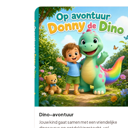
Dino-avontuur
Jouw kind gaat samen met een vriendelijke
dinosaurus op ontdekkingstocht, vol