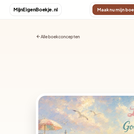
MijnEigenBoekje.nl
Maak nu mijn boe
Alle boekconcepten