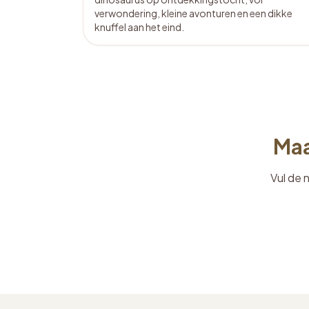
verwondering, kleine avonturen en een dikke
knuffel aan het eind.
Maa
Vul de n