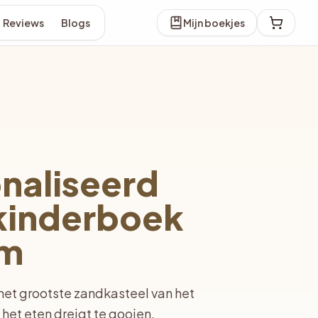
Reviews
Blogs
Mijn boekjes
naliseerd
kinderboek
am
et grootste zandkasteel van het
n het eten dreigt te gooien.