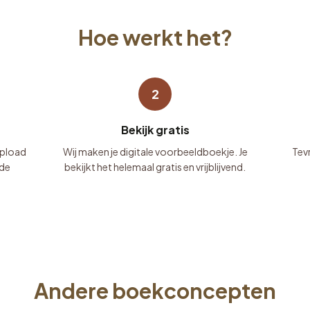
Hoe werkt het?
2
Bekijk gratis
 Upload
Wij maken je digitale voorbeeldboekje. Je
Tevr
nde
bekijkt het helemaal gratis en vrijblijvend.
Andere boekconcepten