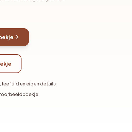
boekje
oekje
leeftijd en eigen details
e voorbeeldboekje
t